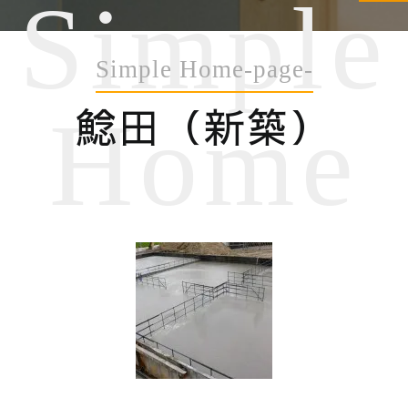
Simple
Simple Home-page-
鯰田（新築）
Home