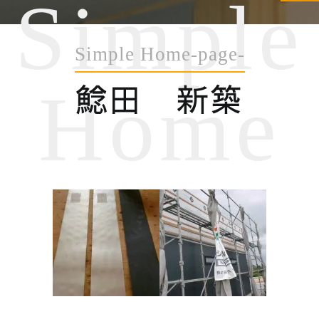
Simple
Simple Home-page-
鯰田 新築
Home