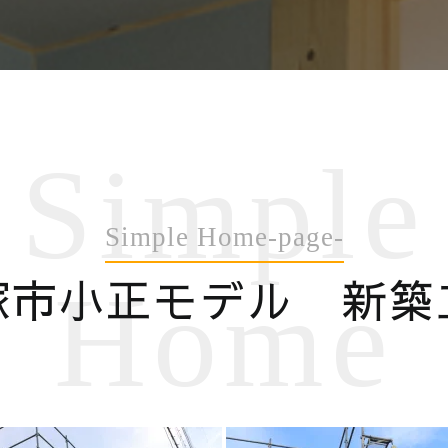
Simple
Simple Home-page-
塚市小正モデル 新築
Home