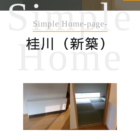
Simple
Simple Home-page-
桂川（新築）
Home