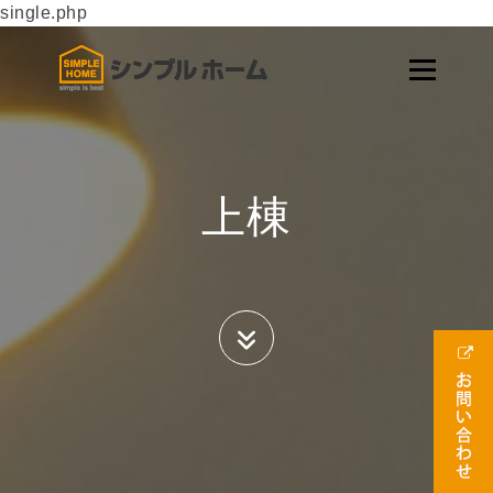
single.php
上棟