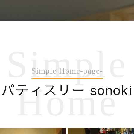
Simple
Simple Home-page-
パティスリー sonoki
Home