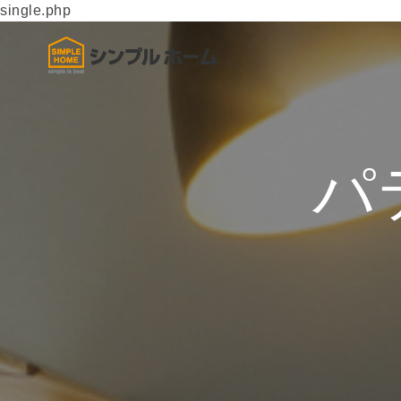
single.php
パ