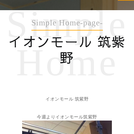
Simple
Simple Home-page-
イオンモール 筑紫
Home
野
イオンモール 筑紫野
今週よりイオンモール筑紫野